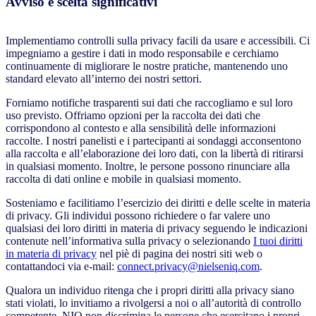
Avviso e scelta significativi
Implementiamo controlli sulla privacy facili da usare e accessibili. Ci
impegniamo a gestire i dati in modo responsabile e cerchiamo
continuamente di migliorare le nostre pratiche, mantenendo uno
standard elevato all’interno dei nostri settori.
Forniamo notifiche trasparenti sui dati che raccogliamo e sul loro
uso previsto. Offriamo opzioni per la raccolta dei dati che
corrispondono al contesto e alla sensibilità delle informazioni
raccolte. I nostri panelisti e i partecipanti ai sondaggi acconsentono
alla raccolta e all’elaborazione dei loro dati, con la libertà di ritirarsi
in qualsiasi momento. Inoltre, le persone possono rinunciare alla
raccolta di dati online e mobile in qualsiasi momento.
Sosteniamo e facilitiamo l’esercizio dei diritti e delle scelte in materia
di privacy. Gli individui possono richiedere o far valere uno
qualsiasi dei loro diritti in materia di privacy seguendo le indicazioni
contenute nell’informativa sulla privacy o selezionando
I tuoi diritti
in materia di privacy
nel piè di pagina dei nostri siti web o
contattandoci via e-mail:
connect.privacy@nielseniq.com
.
Qualora un individuo ritenga che i propri diritti alla privacy siano
stati violati, lo invitiamo a rivolgersi a noi o all’autorità di controllo
competente. NIQ non discrimina le persone che esercitano i propri