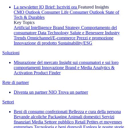
La newsletter IQ Brief: Iscriviti ora
Featured Insights
CMO Outlook
Consumer Life
Consumer Outlook
State of
Tech & Durables
Key Topics
Artificial Intelligence
Brand Strategy
Comportamento del
consumatore
Data Technology
Salute e Benessere
Industry
Trends
Omnichannel/E-commerce
Prezzi e promozione
Innovazione di prodotto
Sustainability/ESG
Soluzioni
Misurazione del mercato
Insight sui consumatori e sui loro
comportamenti
Innovazione
Brand e Media
Analytics &
Activation
Product Finder
Rete di partner
Diventa un partner NIQ
Trova un partner
Settori
Beni di consumo confezionati
Bellezza e cura della persona
Bevande alcoliche
Packaging
Animali domestici
Servizi
finanziari
Media
Settore pubblico
Retail
Petites et moyennes
entreprises
Tecnologia e beni durevoli
Esplora le nostre storie