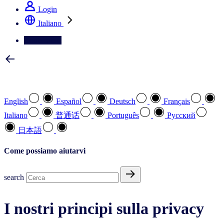
Login
Italiano
Contattateci
Selezionare la lingua preferita
English
Español
Deutsch
Français
Italiano
普通话
Português
Pусский
日本語
Come possiamo aiutarvi
search
I nostri principi sulla privacy