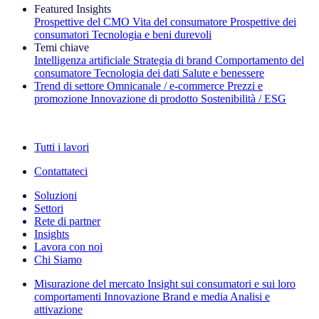
Featured Insights
Prospettive del CMO
Vita del consumatore
Prospettive dei
consumatori
Tecnologia e beni durevoli
Temi chiave
Intelligenza artificiale
Strategia di brand
Comportamento del
consumatore
Tecnologia dei dati
Salute e benessere
Trend di settore
Omnicanale / e‑commerce
Prezzi e
promozione
Innovazione di prodotto
Sostenibilità / ESG
La newsletter IQ Brief: Iscriviti ora
Tutti i lavori
Contattateci
Soluzioni
Settori
Rete di partner
Insights
Lavora con noi
Chi Siamo
Misurazione del mercato
Insight sui consumatori e sui loro
comportamenti
Innovazione
Brand e media
Analisi e
attivazione