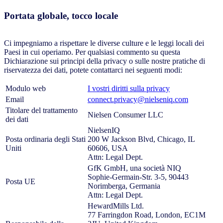
Portata globale, tocco locale
Ci impegniamo a rispettare le diverse culture e le leggi locali dei
Paesi in cui operiamo. Per qualsiasi commento su questa
Dichiarazione sui principi della privacy o sulle nostre pratiche di
riservatezza dei dati, potete contattarci nei seguenti modi:
Modulo web
I vostri diritti sulla privacy
Email
connect.privacy@nielseniq.com
Titolare del trattamento
Nielsen Consumer LLC
dei dati
NielsenIQ
Posta ordinaria degli Stati
200 W Jackson Blvd, Chicago, IL
Uniti
60606, USA
Attn: Legal Dept.
GfK GmbH, una società NIQ
Sophie-Germain-Str. 3-5, 90443
Posta UE
Norimberga, Germania
Attn: Legal Dept.
HewardMills Ltd.
77 Farringdon Road, London, EC1M