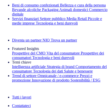
Beni di consumo confezionati
Bellezza e cura della persona
Bevande alcoliche
Packaging
Animali domestici
Commercio
digitale
Servizi finanziari
Settore pubblico
Media
Retail
Piccole e
medie imprese
Tecnologia e beni durevoli
Esplora le nostre storie di successo
Diventa un partner NIQ
Trova un partner
Featured Insights
Prospettive del CMO
Vita del consumatore
Prospettive dei
consumatori
Tecnologia e beni durevoli
Temi chiave
Intelligenza artificiale
Strategia di brand
Comportamento del
consumatore
Tecnologia dei dati
Salute e benessere
Trend di settore
Omnicanale / e‑commerce
Prezzi e
promozione
Innovazione di prodotto
Sostenibilità / ESG
La newsletter IQ Brief: Iscriviti ora
Tutti i lavori
Contattateci