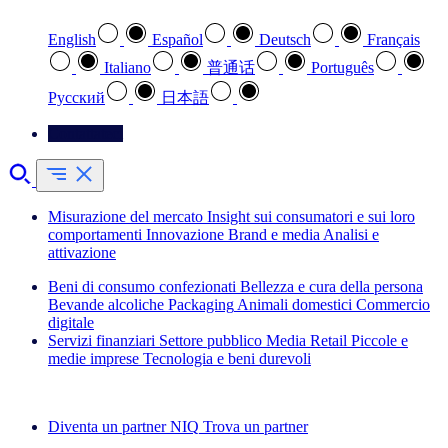
English
Español
Deutsch
Français
Italiano
普通话
Português
Pусский
日本語
Contattateci
Misurazione del mercato
Insight sui consumatori e sui loro
comportamenti
Innovazione
Brand e media
Analisi e
attivazione
Beni di consumo confezionati
Bellezza e cura della persona
Bevande alcoliche
Packaging
Animali domestici
Commercio
digitale
Servizi finanziari
Settore pubblico
Media
Retail
Piccole e
medie imprese
Tecnologia e beni durevoli
Esplora le nostre storie di successo
Diventa un partner NIQ
Trova un partner