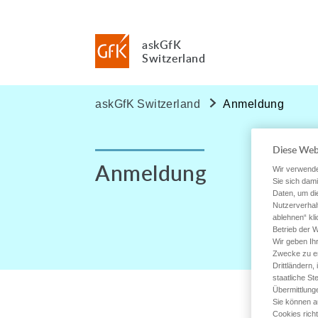
askGfK
Switzerland
askGfK Switzerland
Anmeldung
Diese Web
Anmeldung
Wir verwende
Sie sich dam
Daten, um di
Nutzerverhal
ablehnen“ kli
Betrieb der W
Wir geben I
Zwecke zu err
Drittländern
staatliche St
Übermittlunge
Sie können a
Cookies richt