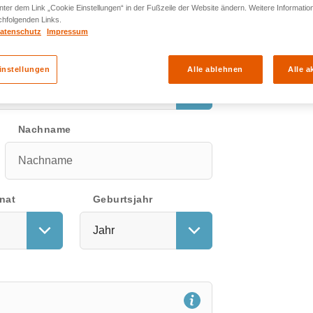
Anmeldung
Was ist askGfK?
nter dem Link „Cookie Einstellungen“ in der Fußzeile der Website ändern. Weitere Informatio
chfolgenden Links.
atenschutz
Impressum
instellungen
Alle ablehnen
Alle a
Nachname
nat
Geburtsjahr
Jahr