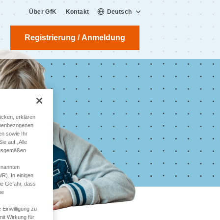
Über GfK
Kontakt
Deutsch
Registrierung / Anmeldung
icken, erklären
sonenbezogenen
en sowie Ihr
e auf „Alle
ungsgemäßen
genannten
R). In einigen
ie Gefahr, dass
he
 Einwilligung zu
mit Wirkung für