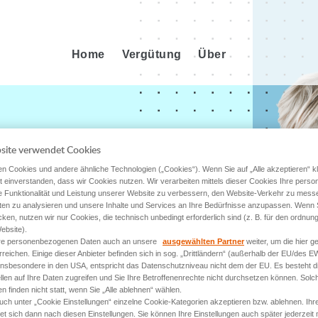
Home
Vergütung
Über
site verwendet Cookies
n Cookies und andere ähnliche Technologien („Cookies“). Wenn Sie auf „Alle akzeptieren“ kl
it einverstanden, dass wir Cookies nutzen. Wir verarbeiten mittels dieser Cookies Ihre per
e Funktionalität und Leistung unserer Website zu verbessern, den Website-Verkehr zu mess
ten zu analysieren und unsere Inhalte und Services an Ihre Bedürfnisse anzupassen. Wenn Si
cken, nutzen wir nur Cookies, die technisch unbedingt erforderlich sind (z. B. für den ordn
ebsite).
hre personenbezogenen Daten auch an unsere
ausgewählten Partner
weiter, um die hier 
eichen. Einige dieser Anbieter befinden sich in sog. „Drittländern“ (außerhalb der EU/des EW
, insbesondere in den USA, entspricht das Datenschutzniveau nicht dem der EU. Es besteht d
ellen auf Ihre Daten zugreifen und Sie Ihre Betroffenenrechte nicht durchsetzen können. Solc
n finden nicht statt, wenn Sie „Alle ablehnen“ wählen.
uch unter „Cookie Einstellungen“ einzelne Cookie-Kategorien akzeptieren bzw. ablehnen. Ihre
et sich dann nach diesen Einstellungen. Sie können Ihre Einstellungen auch später jederzeit 