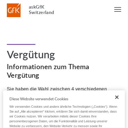
askGfK
Switzerland
Vergütung
Informationen zum Thema
Vergütung
Sie haben die Wahl zwischen 4 verschiedenen
Vergütungsmöglichkeiten. Wenn Sie Ihre Vergütung
Diese Website verwendet Cookies
umstellen möchten oder nicht mehr sicher sind
Wir verwenden Cookies und andere ähnliche Technologien („Cookies“). Wenn
welche Vergütung Sie für die Teilnahme an der
Sie auf „Alle akzeptieren“ klicken, erklären Sie sich damit einverstanden, dass
Umfragen erhalten, dann können Sie dies jederzeit
wir Cookies nutzen. Wir verarbeiten mittels dieser Cookies Ihre
personenbezogenen Daten, um die Funktionalität und Leistung unserer
hier kontrollieren und anpassen.
Achtung: Die
Website zu verbessern, den Website-Verkehr zu messen sowie Ihr