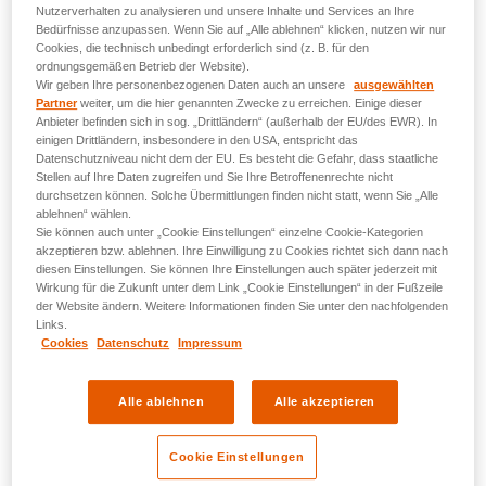
Punkte werden nach Erreichen der jeweiligen
Nutzerverhalten zu analysieren und unsere Inhalte und Services an Ihre
Bedürfnisse anzupassen. Wenn Sie auf „Alle ablehnen“ klicken, nutzen wir nur
Mindestpunktzahl jeweils 1x am Monatsende
Cookies, die technisch unbedingt erforderlich sind (z. B. für den
automatisch ausbezahlt.
Bei einigen
ordnungsgemäßen Betrieb der Website).
Vergütungsmöglichkeiten kann es 3-6 Wochen
Wir geben Ihre personenbezogenen Daten auch an unsere
ausgewählten
Partner
weiter, um die hier genannten Zwecke zu erreichen. Einige dieser
dauern, bis Sie die Punkte bzw. den Betrag auf Ihrer
Anbieter befinden sich in sog. „Drittländern“ (außerhalb der EU/des EWR). In
Abrechnung wiederfinden.
einigen Drittländern, insbesondere in den USA, entspricht das
Datenschutzniveau nicht dem der EU. Es besteht die Gefahr, dass staatliche
Stellen auf Ihre Daten zugreifen und Sie Ihre Betroffenenrechte nicht
Migros-Geschenkkarte
durchsetzen können. Solche Übermittlungen finden nicht statt, wenn Sie „Alle
ablehnen“ wählen.
Sie können auch unter „Cookie Einstellungen“ einzelne Cookie-Kategorien
Mindestpunktzahl für die Auszahlung: 900
akzeptieren bzw. ablehnen. Ihre Einwilligung zu Cookies richtet sich dann nach
Punkte. Auszahlung erfolgt in 900er-Schritten
diesen Einstellungen. Sie können Ihre Einstellungen auch später jederzeit mit
Wirkung für die Zukunft unter dem Link „Cookie Einstellungen“ in der Fußzeile
(900, 1800, 2700 usw.)
der Website ändern. Weitere Informationen finden Sie unter den nachfolgenden
Sie erhalten für 900 Punkte eine Migros-
Links.
Cookies
Datenschutz
Impressum
Geschenkkarte im Wert von 10 CHF.
Die Geschenkkarte erhalten Sie in Form eines
Links zu einem PDF-Dokument per E-Mail.
Alle ablehnen
Alle akzeptieren
Der Ausdruck des PDFs kann verwendet
werden wie eine herkömmliche physische
Cookie Einstellungen
Geschenkkarte. Das Guthaben kann auch in die