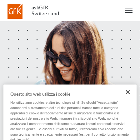
askGfK
Switzerland
Questo sito web utilizza i cookie
Noi utilizziamo cookies e altre tecnologie simili. Se clicchi "Accetta tutto"
acconsenti al trattamento dei tuoi dati personali tramite tutte le categorie
applicabili di cookie di tracciamento al fine di migliorare la funzionalità e le
prestazioni del nostro sito Web, misurare il traffico del sito Web, nonché
analizzare il comportamento dell'utente e adattare i nostri contenuti e servizi
alle tue esigenze. Se clicchi su “Rifiuta tutto”, utilizzeremo solo i cookie che
sono tecnicamente e strettamente necessari (es. per il corretto funzionamento
del sito web).