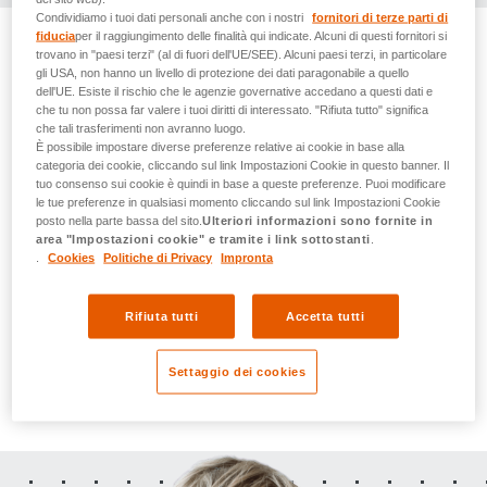
Condividiamo i tuoi dati personali anche con i nostri
fornitori di terze parti di
fiducia
per il raggiungimento delle finalità qui indicate. Alcuni di questi fornitori si
trovano in "paesi terzi" (al di fuori dell'UE/SEE). Alcuni paesi terzi, in particolare
Raccogliete premi
gli USA, non hanno un livello di protezione dei dati paragonabile a quello
dell'UE. Esiste il rischio che le agenzie governative accedano a questi dati e
che tu non possa far valere i tuoi diritti di interessato. "Rifiuta tutto" significa
dando la vostra
che tali trasferimenti non avranno luogo.
È possibile impostare diverse preferenze relative ai cookie in base alla
opinione
categoria dei cookie, cliccando sul link Impostazioni Cookie in questo banner. Il
tuo consenso sui cookie è quindi in base a queste preferenze. Puoi modificare
le tue preferenze in qualsiasi momento cliccando sul link Impostazioni Cookie
posto nella parte bassa del sito.
Ulteriori informazioni sono fornite in
Come membro di askGfK.ch riceverete regolarmente
area "Impostazioni cookie" e tramite i link sottostanti
.
sondaggi interessanti. Beneficiate di premi e buoni di
.
Cookies
Politiche di Privacy
Impronta
qualità a vostra scelta.
Rifiuta tutti
Accetta tutti
Registrati ora
Settaggio dei cookies